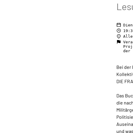
Les
Dien
19:3
Alle
Vera
Proj
der 
Bei der
Kollekt
DIE FRA
Das Buc
die nac
Militärg
Politisi
Auseina
und was