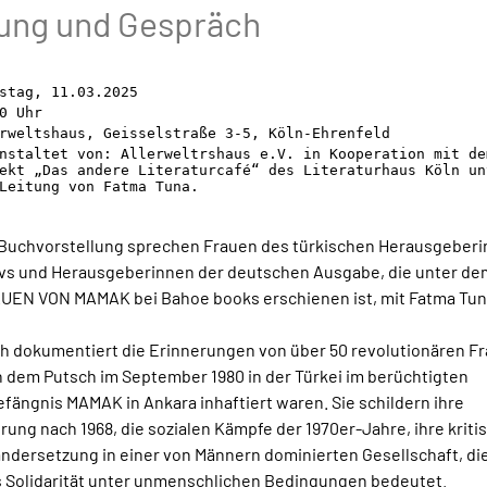
ung und Gespräch
stag, 11.03.2025
0 Uhr
rweltshaus, Geisselstraße 3-5, Köln-Ehrenfeld
nstaltet von: Allerweltrshaus e.V. in Kooperation mit de
ekt „Das andere Literaturcafé“ des Literaturhaus Köln un
Leitung von Fatma Tuna.
 Buchvorstellung sprechen Frauen des türkischen Herausgeber
ivs und Herausgeberinnen der deutschen Ausgabe, die unter dem
UEN VON MAMAK bei Bahoe books erschienen ist, mit Fatma Tun
h dokumentiert die Erinnerungen von über 50 revolutionären Fr
h dem Putsch im September 1980 in der Türkei im berüchtigten
efängnis MAMAK in Ankara inhaftiert waren. Sie schildern ihre
erung nach 1968, die sozialen Kämpfe der 1970er-Jahre, ihre kriti
ndersetzung in einer von Männern dominierten Gesellschaft, die
 Solidarität unter unmenschlichen Bedingungen bedeutet.