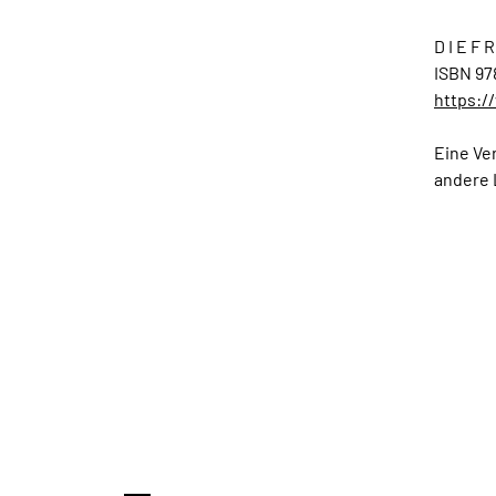
D I E F
ISBN 97
https:/
Eine Ve
andere 