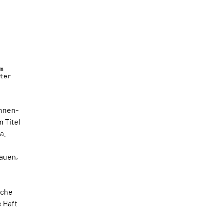
m
ter
innen-
 Titel
a.
auen,
sche
 Haft