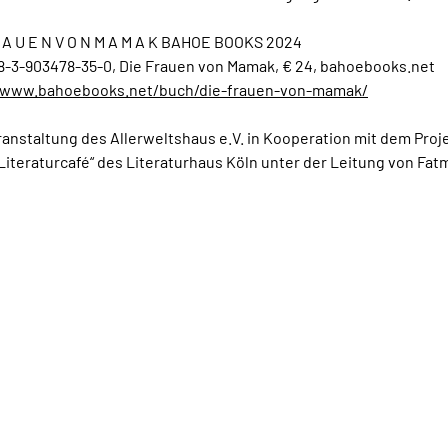
 R A U E N V O N M A M A K BAHOE BOOKS 2024
8-3-903478-35-0, Die Frauen von Mamak, € 24, bahoebooks.net
/www.bahoebooks.net/buch/die-frauen-von-mamak/
ranstaltung des Allerweltshaus e.V. in Kooperation mit dem Proj
Literaturcafé“ des Literaturhaus Köln unter der Leitung von Fat