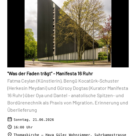
"Was der Faden trägt" - Manifesta 16 Ruhr
Fatma Ceylan (Künstlerin), Bengü Kocatürk-Schuster
(Herkesin Meydani) und Gürsoy Dogtas (Kurator Manifesta
16 Ruhr) über Oya und Dantel - anatolische Spitzen- und
Bordürenechnik als Praxis von Migration, Erinnerung und
Überlieferung
Sonntag, 21.06.2026
16:00 Uhr
Thomaskirche – Hava Güleç Wohnzimmer, Suhrkampstrasse