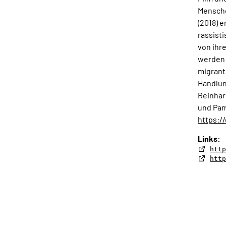
Mensche
(2018) 
rassist
von ihr
werden 
migrant
Handlun
Reinhar
und Pam
https:/
Links:
http
http