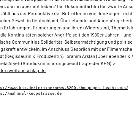
n, die ihn überlebt haben? Der Dokumentarfilm Der zweite Ans
erzählt aus der Perspektive der Betroffenen von den Folgen rech
ischer Gewalt in Deutschland. Überlebende und Angehörige beri
en Erfahrungen, Erinnerungen und ihrem Widerstand. Thematisi
die Kontinuitäten solcher Angriffe seit den 1980er Jahren – und
ische Communities Solidarität, Selbstermächtigung und politis
gskraft entwickeln. Im Anschluss Gespräch mit der Filmemacher
dt (Regisseurin & Produzentin), İbrahim Arslan (Überlebender & A
ela Aryeh (Antidiskriminierungsbeauftragte der KHM). >
/derzweiteanschlag.de
s://www.khm.de/termine/news.6200.khm-gegen-faschismus/
s://mahnmal-keupstrasse.de