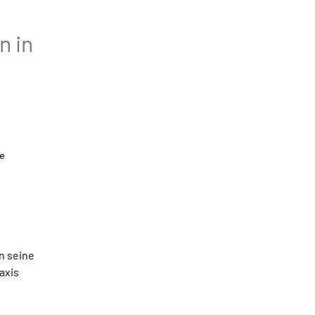
n in
e
n seine
axis