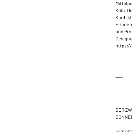
Mittelp
Köln. D
Konflik
Erinner
und Pro
Designe
https:/
DER ZW
DONNERS
Film un