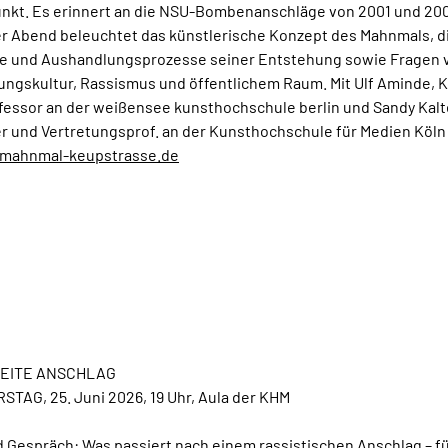
unkt. Es erinnert an die NSU-Bombenanschläge von 2001 und 200
er Abend beleuchtet das künstlerische Konzept des Mahnmals, d
te und Aushandlungsprozesse seiner Entstehung sowie Fragen 
ungskultur, Rassismus und öffentlichem Raum. Mit Ulf Aminde, K
fessor an der weißensee kunsthochschule berlin und Sandy Kal
r und Vertretungsprof. an der Kunsthochschule für Medien Köln 
/mahnmal-keupstrasse.de
EITE ANSCHLAG
TAG, 25. Juni 2026, 19 Uhr, Aula der KHM
d Gespräch: Was passiert nach einem rassistischen Anschlag – fü