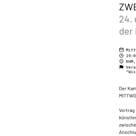
ZWE
24. 
der
Mitt
19:0
KHM,
Vera
"Wis
Der Kam
MITTWOC
Vortrag
künstle
zwische
Anschlu