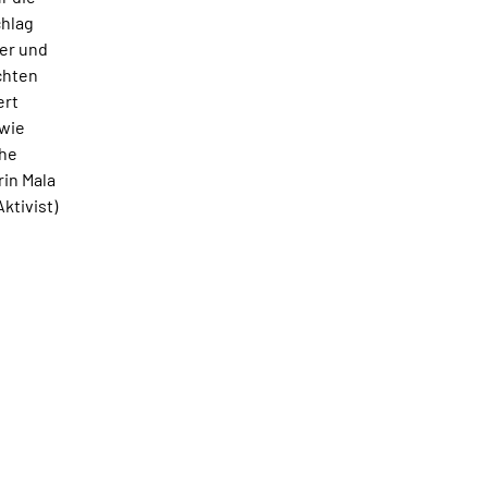
chlag
ter und
chten
ert
 wie
che
in Mala
ktivist)