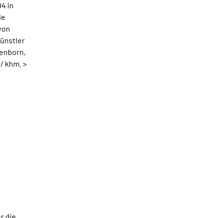
4 in
ie
von
ünstler
tenborn,
/ khm. >
r die