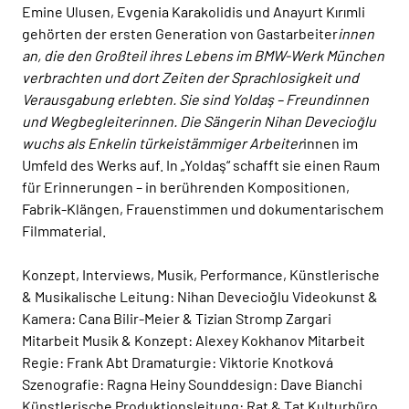
Emine Ulusen, Evgenia Karakolidis und Anayurt Kırımli
gehörten der ersten Generation von Gastarbeiter
innen
an, die den Großteil ihres Lebens im BMW-Werk München
verbrachten und dort Zeiten der Sprachlosigkeit und
Verausgabung erlebten. Sie sind Yoldaş – Freundinnen
und Wegbegleiterinnen. Die Sängerin Nihan Devecioğlu
wuchs als Enkelin türkeistämmiger Arbeiter
innen im
Umfeld des Werks auf. In „Yoldaş“ schafft sie einen Raum
für Erinnerungen – in berührenden Kompositionen,
Fabrik-Klängen, Frauenstimmen und dokumentarischem
Filmmaterial.
Konzept, Interviews, Musik, Performance, Künstlerische
& Musikalische Leitung: Nihan Devecioğlu Videokunst &
Kamera: Cana Bilir-Meier & Tizian Stromp Zargari
Mitarbeit Musik & Konzept: Alexey Kokhanov Mitarbeit
Regie: Frank Abt Dramaturgie: Viktorie Knotková
Szenografie: Ragna Heiny Sounddesign: Dave Bianchi
Künstlerische Produktionsleitung: Rat & Tat Kulturbüro