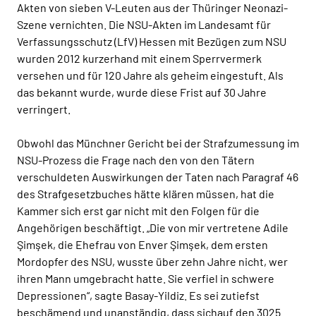
Akten von sieben V-Leuten aus der Thüringer Neonazi-
Szene vernichten. Die NSU-Akten im Landesamt für
Verfassungsschutz (LfV) Hessen mit Bezügen zum NSU
wurden 2012 kurzerhand mit einem Sperrvermerk
versehen und für 120 Jahre als geheim eingestuft. Als
das bekannt wurde, wurde diese Frist auf 30 Jahre
verringert.
Obwohl das Münchner Gericht bei der Strafzumessung im
NSU-Prozess die Frage nach den von den Tätern
verschuldeten Auswirkungen der Taten nach Paragraf 46
des Strafgesetzbuches hätte klären müssen, hat die
Kammer sich erst gar nicht mit den Folgen für die
Angehörigen beschäftigt. „Die von mir vertretene Adile
Şimşek, die Ehefrau von Enver Şimşek, dem ersten
Mordopfer des NSU, wusste über zehn Jahre nicht, wer
ihren Mann umgebracht hatte. Sie verfiel in schwere
Depressionen“, sagte Basay-Yildiz. Es sei zutiefst
beschämend und unanständig, dass sichauf den 3025