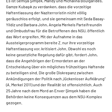
Es ist Semiya Şimşek, Mandy und Michalina Boulgarides,
Gamze Kubaşık zu verdanken, dass die vorzeitige
Haftentlassung der Naziterroristin nicht völlig
geräuschlos erfolgt, und sie gemeinsam mit Seda Basay-
Yildiz und Barbara John, Angela Merkels Parteifreundin
und Ombudsfrau für die Betroffenen des NSU, öffentlich
das Wort ergreifen. Mit der Aufnahme in das
Aussteigerprogramm bereite Z. nur ihre vorzeitige
Haftentlassung vor, kritisiert John. Obwohl es noch
keine gesetzliche Regelung dafür gibt, fordert John,
dass die Angehörigen der Ermordeten an der
Entscheidung über ein mögliches frühzeitiges Haftende
zu beteiligen sind. Die große Diskrepanz zwischen
Ankündigungen der Politik nach „lückenloser Aufklärung“
(A. Merkel 2011) und der Realität ist offensichtlich. Auch
25 Jahre nach dem Mord an Enver Şimşek haben die
Behörden keine Konsequenzen aus dem NSU-Komplex
gezogen.